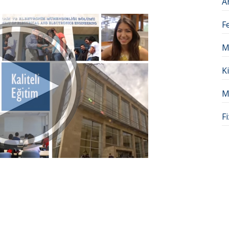
A
F
M
K
M
F