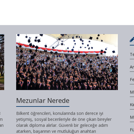
Te
A
F
M
Mezunlar Nerede
K
8
Bilkent öğrencileri, konularında son derece iyi
Mo
im
yetişmiş, sosyal becerileriyle de öne çıkan bireyler
an
olarak diploma alırlar. Güvenli bir geleceğe adım
Fi
atarken, başarının ve mutluluğun anahtarı