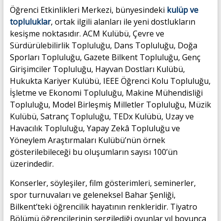
Öğrenci Etkinlikleri Merkezi, bünyesindeki
kulüp ve
topluluklar
, ortak ilgili alanları ile yeni dostlukların
kesişme noktasıdır. ACM Kulübü, Çevre ve
Sürdürülebilirlik Topluluğu, Dans Topluluğu, Doğa
Sporları Topluluğu, Gazete Bilkent Topluluğu, Genç
Girişimciler Topluluğu, Hayvan Dostları Kulübü,
Hukukta Kariyer Kulübü, IEEE Öğrenci Kolu Topluluğu,
İşletme ve Ekonomi Topluluğu, Makine Mühendisliği
Topluluğu, Model Birleşmiş Milletler Topluluğu, Müzik
Kulübü, Satranç Topluluğu, TEDx Kulübü, Uzay ve
Havacılık Topluluğu, Yapay Zekâ Topluluğu ve
Yöneylem Araştırmaları Kulübü’nün örnek
gösterilebileceği bu oluşumların sayısı 100’ün
üzerindedir.
Konserler, söyleşiler, film gösterimleri, seminerler,
spor turnuvaları ve geleneksel Bahar Şenliği,
Bilkent’teki öğrencilik hayatının renkleridir. Tiyatro
Bölümü öğrencilerinin sergilediği oyunlar yıl boyunca