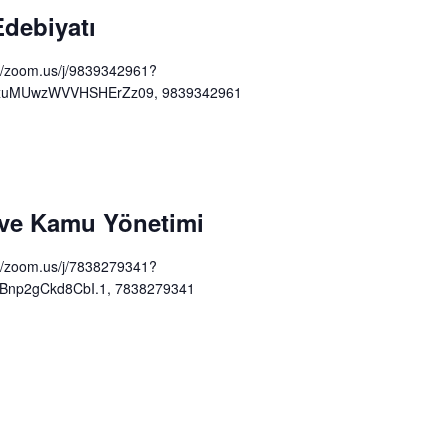
 Edebiyatı
://zoom.us/j/9839342961?
uMUwzWVVHSHErZz09, 9839342961
i ve Kamu Yönetimi
://zoom.us/j/7838279341?
Bnp2gCkd8CbI.1, 7838279341