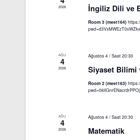
İngiliz Dili ve
2026
Room 3 (meet164)
https
pwd=d3VxMWEzT0xWZkx
AĞU
Ağustos 4 / Saat 20:30
4
Siyaset Bilim
2026
Room 2 (meet163)
https
pwd=06iIGnrENacrdrPPOj
AĞU
Ağustos 4 / Saat 20:30
4
Matematik
2026